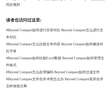
同步规则
选择正确的文件类型是使用Beyond Compare对比文件的关键一
步，只要走对了这一步，Beyond Compare就能快速的对比两份文
读者也访问过这里:
件，提升我们的文件处理效率。
二、Beyond Compare如何同步文件夹
#
Beyond Compare如何进行目录对比 Beyond Compare怎么进行文
除了对比差异之外，Beyond Compare还可以执行文件夹同步的操
作。什么是文件夹同步？举个例子，我们想把A文件夹中的文件
本对比
复制到B文件夹中，或者相互补齐两份文件夹的内容，当文件夹
#
Beyond Compare怎么比较文本内容 Beyond Compare如何修改对
中的文件数量很多的时候，那么使用文件夹同步功能能够大大提
比字体
升我们的效率。下面我就来给大家演示一下如何使用Beyond
#
Beyond Compare如何比较Excel数据 Beyond Compare如何管理文
Compare同步文件夹。
件格式
1、在Beyond Compare软件界面选择“文件夹同步”选项，进入文件
夹同步界面。
#
Beyond Compare怎么处理编码 Beyond Compare如何过滤文件
#
Beyond Compare文件合并冲突怎么办 Beyond Compare差异合并
怎样保留注释