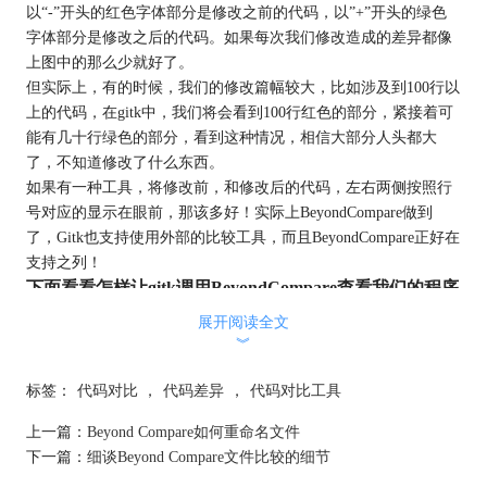
以“-”开头的红色字体部分是修改之前的代码，以”+”开头的绿色
字体部分是修改之后的代码。如果每次我们修改造成的差异都像
上图中的那么少就好了。
但实际上，有的时候，我们的修改篇幅较大，比如涉及到100行以
上的代码，在gitk中，我们将会看到100行红色的部分，紧接着可
能有几十行绿色的部分，看到这种情况，相信大部分人头都大
了，不知道修改了什么东西。
如果有一种工具，将修改前，和修改后的代码，左右两侧按照行
号对应的显示在眼前，那该多好！实际上BeyondCompare做到
了，Gitk也支持使用外部的比较工具，而且BeyondCompare正好在
支持之列！
下面看看怎样让gitk调用BeyondCompare查看我们的程序
员修改的代码的差异之处：
展开阅读全文
1.在gitk主界面 Edit --- Preferences菜单，配置BeyondCompare的安
︾
装路径； 如下图两个步骤所示：
标签：
代码对比
，
代码差异
，
代码对比工具
上一篇：
Beyond Compare如何重命名文件
下一篇：
细谈Beyond Compare文件比较的细节