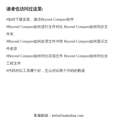
读者也访问过这里:
#
如何下载安装、激活Beyond Compare软件
#
Beyond Compare如何进行文件对比 Beyond Compare如何同步文
件夹
文件夹比较界面
#
Beyond Compare如何处理文件冲突 Beyond Compare如何显示文
2.上图的两个步骤后，在要查看的代码文件列表上点鼠标右键，
件差异
会有一个 “External diff”的菜单弹出，点击它，将会出现
#
Beyond Compare如何对比压缩文件 Beyond Compare如何对比全
BeyondCompare的界面：
工程文件
#
代码对比工具哪个好，怎么对比两个代码的数据
首页
|
产品
|
下载
|
购买
|
教程
|
站点地图
关于我们
软件使用须知
客服邮箱：kefu@makeding.com