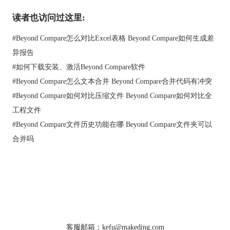
读者也访问过这里:
Beyond Compare文件夹同步视图菜单
步骤四 再次回到文件夹同步会话界面，如下图图例所示，两份同
#
Beyond Compare怎么对比Excel表格 Beyond Compare如何生成差
步文件夹包含的所有子文件和文件夹均在同步窗格中，以不同颜
异报告
色标注显示，如果有任何疑问，可参考图例内容。
#
如何下载安装、激活Beyond Compare软件
#
Beyond Compare怎么文本合并 Beyond Compare合并代码有冲突
#
Beyond Compare如何对比压缩文件 Beyond Compare如何对比全
工程文件
#
Beyond Compare文件历史功能在哪 Beyond Compare文件夹可以
合并吗
首页
|
产品
|
下载
|
购买
|
教程
|
站点地图
关于我们
软件使用须知
Beyond Compare文件夹同步文件夹同步界面
客服邮箱：kefu@makeding.com
以上是Beyoond Compare抑制过滤的所有操作，点击“
Beyond