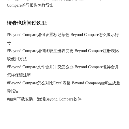
Compare差异报告怎样导出
图三：选择文件保存位置
读者也访问过这里:
完成上述操作之后，Beyond Compare将自动合并两份文本。整个
过程还是非常方便快捷的。
#
Beyond Compare如何设置标记颜色 Beyond Compare怎么显示行
二、Beyond Compare合并代码有冲突
号
文本合并的经典应用场景为代码合并，比如，我们和同事共同修
改了一份代码，但是在修改的部分，同事修改的和我们修改的内
#
Beyond Compare如何比较注册表变更 Beyond Compare注册表比
容并不一致，这就是合并文件中的冲突。在Beyond Compare中，
较使用方法
此类冲突需用户手动处理，可选择保留哪个版本的内容，或者直
#
Beyond Compare文件合并冲突怎么办 Beyond Compare差异合并
接添加新的内容。下面我就来给大家演示一下如何解决Beyond
怎样保留注释
Compare合并代码中的内容冲突。
#
Beyond Compare怎么对比Excel表格 Beyond Compare如何生成差
1、当导入好两份代码文件之后，Beyond Compare会提示两份文档
之间的冲突部分。我们可以在下方手动修改代码内容，这样在合
异报告
并时，Beyond Compare就会以我们修改的内容为准。
#
如何下载安装、激活Beyond Compare软件