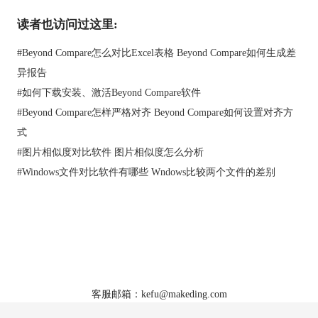
Compare安装目录，可以通过资源管理器或我的电脑直接打开安
读者也访问过这里:
装目录添加文件。
如果您不知道Beyond Compare安装目录，可以右击桌面Beyond
#
Beyond Compare怎么对比Excel表格 Beyond Compare如何生成差
Compare图标，在展开的菜单中选择“属性”选项卡，打开属性窗
异报告
口，切换到“快捷方式”页面，在界面“目标”栏目中查看Beyond
Compare的安装路径。
#
如何下载安装、激活Beyond Compare软件
#
Beyond Compare怎样严格对齐 Beyond Compare如何设置对齐方
式
#
图片相似度对比软件 图片相似度怎么分析
#
Windows文件对比软件有哪些 Wndows比较两个文件的差别
首页
|
产品
|
下载
|
购买
|
教程
|
站点地图
关于我们
软件使用须知
客服邮箱：kefu@makeding.com