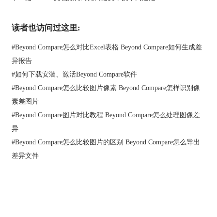
读者也访问过这里:
#
Beyond Compare怎么对比Excel表格 Beyond Compare如何生成差
异报告
图1：DiffImg软件截图
#
如何下载安装、激活Beyond Compare软件
3、Beyond Compare
#
Beyond Compare怎么比较图片像素 Beyond Compare怎样识别像
Beyond Compare 是一款专业且强大的文件对比工具。Beyond
素差图片
Compare 可以让你快速，方便地比较你的文件和文件夹。软件操
作简单，但功能强大。Beyond Compare 除了可以比较文件，还可
#
Beyond Compare图片对比教程 Beyond Compare怎么处理图像差
以合并更改，同步文件，并记录报告。
异
Beyond Compare软件优点：
#
Beyond Compare怎么比较图片的区别 Beyond Compare怎么导出
智能的比较工具
差异文件
只需用简单的操作命令，即可开启对比，找出你感兴趣的差异，
合并变化，然后同步文件，并生成报告。
随时随地访问数据
用户可以从Windows、Mac OSX和Linux工作站直接访问FTP网
站、媒体设备、WebDAV资源，SVN存储库和云存储。
首页
|
产品
|
下载
|
购买
|
教程
|
站点地图
多种文件格式对比