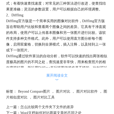
式；有着快速查找速度；对常见的三种算法进行改进，使查找结
果更准确；灵活的参数设置，用户可以根据自己的环境调整。
2、DiffImg
DiffImg官方版是一个简单实用的图像对比软件，DiffImg官方版
旨在帮助用户比较和查看两个图像之间的差异。它具有干净直观
的布局，使用户可以上传基本图像和另一张图片进行比较。该软
件支持多种文件格式。此外，用户可以使用直方图分析每个图
像，启用双窗格，切换到全屏模式，插入注释，以及转到上一张
或下一张照片。
DiffImg通过软件算法的自动分析，软件可以快速的找出两张相似
度极高的图片的不同之处，查找速度非常快，用来检查照片的相
似度很好用。所以用DiffImg来玩找茬游戏也是不错的，比如可以
用来作为大家来找茬游戏的外挂辅助工具。
展开阅读全文
︾
标签：
Beyond Compare图片
，
图片对比
，
图片对比软件
，
图
片相似度对比
，
图片对比工具
上一篇：
怎么比较两个文件夹下文件的差异
下一篇：
Word文档如何对比两篇文章的不同之处