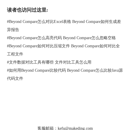
读者也访问过这里:
#
Beyond Compare怎么对比Excel表格 Beyond Compare如何生成差
图2 Araxis Merge比较界面
异报告
3.Beyond Compare 4
#
Beyond Compare怎么高亮代码 Beyond Compare怎么忽略空格
Beyond Compare 4是一款功能全面，界面直观的比较软件，其比
#
Beyond Compare如何对比压缩文件 Beyond Compare如何对比全
较界面如图3所示。
工程文件
对代码文本进行比较，Beyond Compare 4会为差异部分显示一个
#
文件数据对比工具有哪些 文件对比工具怎么用
导航栏，并以红色标记，点击此红色标记，就能跳转到文本代码
#
如何用Beyond Compare比较代码 Beyond Compare怎么比较Java源
存在差异的位置，并在下方的状态栏中显示差异。
代码文件
首页
|
产品
|
下载
|
购买
|
教程
|
站点地图
关于我们
软件使用须知
客服邮箱：kefu@makeding.com