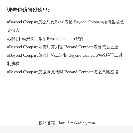
Diffuse是另外一款小巧、简单的 GUI 文本差异比对合并工具，它
读者也访问过这里:
的主要功能有：文件比对及版本控制，允许文件编辑与合并，输
出差异点，无限次撤销等，同时它支持 unicode 编码文件，操作
#
Beyond Compare怎么对比Excel表格 Beyond Compare如何生成差
比较方便。
异报告
#
如何下载安装、激活Beyond Compare软件
#
Beyond Compare如何对齐列宽 Beyond Compare表格怎么去重
#
Beyond Compare怎么比较二进制 Beyond Compare怎么验证二进
制步骤
#
Beyond Compare怎么高亮代码 Beyond Compare怎么忽略空格
首页
|
产品
|
下载
|
购买
|
教程
|
站点地图
图3：Diffuse主页
关于我们
软件使用须知
4、KDiff3
客服邮箱：kefu@makeding.com
KDiff3也是一款差异比对工具，它可以在多个平台上运行，对比