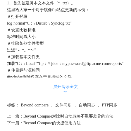
1、首先创建脚本文本文件（* .txt）。
这里给大家一个对于镜像ftp站点更新的示例：
＃打开登录
log normal“C：\ Distrib \ Synclog.txt”
＃设置比较标准
标准时间戳大小
＃排除某些文件类型
过滤“ - *。*〜”
＃加载基本文件夹
加载“C：\ Local”“ftp：// jdoe：mypassword@ftp.acme.com/reports”
＃使目标与源相同
#includes删除仅存在于目标端的文件
同步镜像：lt-> rt
展开阅读全文
此示例使用日志和过滤器。日志对于跟踪更改非常有用。为了防
︾
止复制备份文件，可以将它们排除在外。
2、通过将前缀为'@'的脚本的完整文件名作为Beyond Compare的
标签：
Beyond compare
，
文件同步
，
自动同步
，
FTP同步
参数传递，可以从命令提示符运行脚本文件。例如：
上一篇：
Beyond Compare对比时自动忽略不重要差异的方法
"C:\Program Files (x86)\Beyond Compare 4\BCompare.exe"
下一篇：
Beyond Compare的快捷使用方法
@C:\bcscript.txt
但是，这仍然有点不方便。