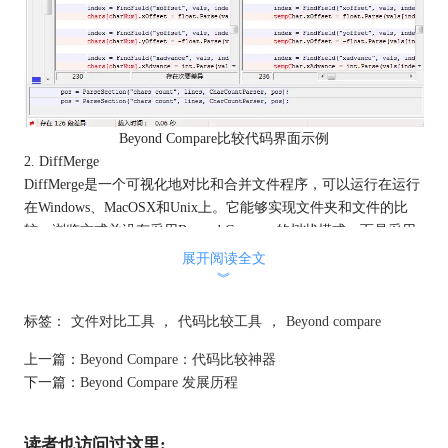
Beyond Compare比较代码界面示例
2. DiffMerge
DiffMerge是一个可视化地对比和合并文件程序，可以运行在运行
在Windows、MacOSX和Unix上。它能够实现文件夹和文件的比
较，浏览方式并没有采用Beyond Compare的树状模式，而是采用
平铺方式，所有文件和文件夹都显示在一层上，通过view菜单来
展开阅读全文
选择和过滤要显示内容。所以在使用人群上并没有Beyond
︾
Compare广泛。
标签：
文件对比工具
，
代码比较工具
，
Beyond compare
上一篇：
Beyond Compare：代码比较神器
下一篇：
Beyond Compare 发展历程
读者也访问过这里: