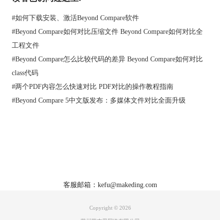
#
如何下载安装、激活Beyond Compare软件
#
Beyond Compare如何对比压缩文件 Beyond Compare如何对比全
工程文件
#
Beyond Compare怎么比较代码的差异 Beyond Compare如何对比
DiffMerge比较代码界面示例
3. WinMerge
class代码
WinMerge是一款运行于Windows系统下的免费开源的文件比较/合
#
两个PDF内容怎么快速对比 PDF对比的操作教程指南
并工具，使用它可以非常方便地比较多个文档内容甚至是文件夹
#
Beyond Compare 5中文版发布：多媒体文件对比全面升级
与文件夹之间的文件差异。文件夹的比较结果采用字段式（标签
卡式）的显示方式而摒弃了左右栏显示模式。适合程序员或者经
常需要撰写文稿的朋友使用，总的来说，没有Beyond Compare操
作简单、快捷。
首页
|
产品
|
下载
|
购买
|
教程
|
站点地图
关于我们
软件使用须知
客服邮箱：kefu@makeding.com
Copyright © 2026