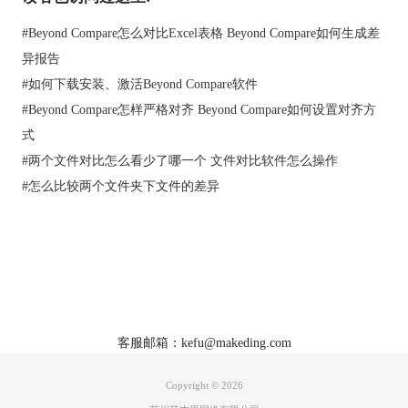
#
Beyond Compare怎么对比Excel表格 Beyond Compare如何生成差
异报告
#
如何下载安装、激活Beyond Compare软件
#
Beyond Compare怎样严格对齐 Beyond Compare如何设置对齐方
式
#
两个文件对比怎么看少了哪一个 文件对比软件怎么操作
Beyond Compare文件夹比较工具菜单选项界面图例
其中，点击界面右侧底部的“添加插件”按钮，可以通过添加Total
#
怎么比较两个文件夹下文件的差异
Commander插件的方式，插入额外的压缩文件类型。
通过上述内容的了解，相信对于Beyond Compare对比压缩文件的
方式，你一定又有全新的认识和体会。其中，新增压缩文件类型
的操作是一项十分人性化的设置，可以帮助您更好的使用Beyond
Compare软件对比文件夹以及文件内容。如果您还想了解更多教
首页
|
产品
|
下载
|
购买
|
教程
|
站点地图
程信息，可前往
Beyond Compare服务中心
了解详情。
关于我们
软件使用须知
客服邮箱：kefu@makeding.com
Copyright © 2026