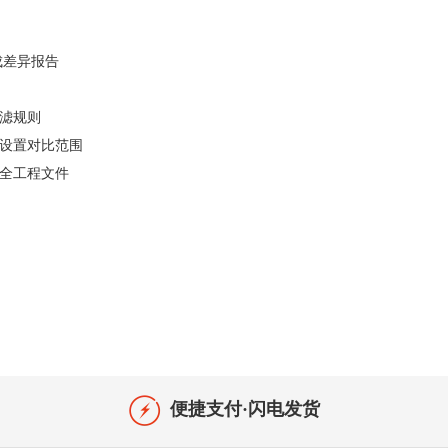
何生成差异报告
置过滤规则
e怎么设置对比范围
何对比全工程文件
便捷支付·闪电发货