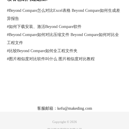
方式可供选择。
一、执行“采用左边部分”命令，即冲突部分选择左侧窗格的内容
#
Beyond Compare怎么对比Excel表格 Beyond Compare如何生成差
作为最终输出文本。
异报告
二、执行“采用右边部分”命令，即冲突部分选择右侧窗格的内容
#
如何下载安装、激活Beyond Compare软件
作为最终输出文本。
#
Beyond Compare如何对比压缩文件 Beyond Compare如何对比全
三、执行“采用中心选择内容”命令，即冲突部分选择中心窗格的
工程文件
内容作为最终输出文本。
四、在文本合并输出窗格存在冲突行，单击工具栏“编辑”按钮，
#
比较Beyond Compare如何全工程文件夹
直接手动修改差异文本。
#
图片相似度对比软件叫什么 图片相似度对比教程
首页
|
产品
|
下载
|
购买
|
教程
|
站点地图
关于我们
软件使用须知
客服邮箱：kefu@makeding.com
Copyright © 2026