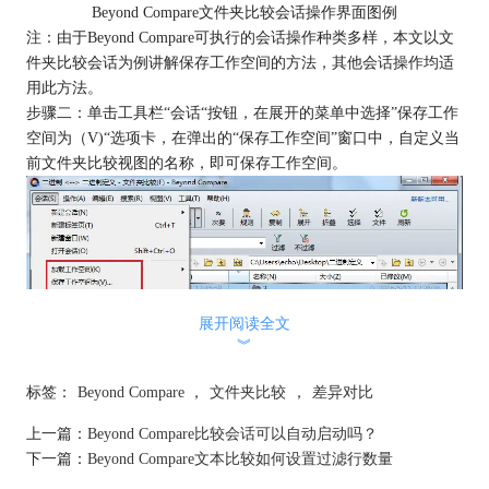
Beyond Compare文件夹比较会话操作界面图例
注：由于Beyond Compare可执行的会话操作种类多样，本文以文
件夹比较会话为例讲解保存工作空间的方法，其他会话操作均适
用此方法。
步骤二：单击工具栏“会话“按钮，在展开的菜单中选择”保存工作
空间为（V)“选项卡，在弹出的“保存工作空间”窗口中，自定义当
前文件夹比较视图的名称，即可保存工作空间。
展开阅读全文
︾
标签：
Beyond Compare
，
文件夹比较
，
差异对比
上一篇：
Beyond Compare比较会话可以自动启动吗？
Beyond Compare文件夹比较会话菜单界面图例
下一篇：
Beyond Compare文本比较如何设置过滤行数量
步骤三：在会话菜单中选择“加载工作空间”选择卡，打开工作空