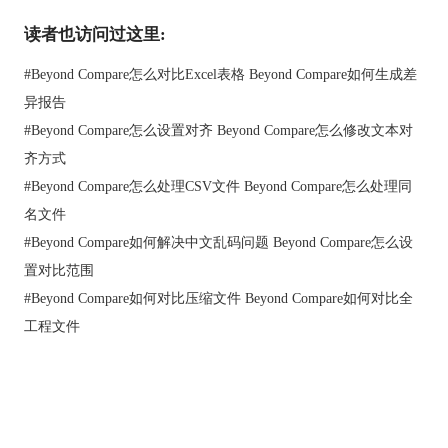
会从FTP站点复制的日期，更新本地文件，文件将匹配下次进行
读者也访问过这里:
比较。
以上是Beyond Compare关于文件上传显示差异的解决方案，点
#
Beyond Compare怎么对比Excel表格 Beyond Compare如何生成差
击“
Beyond Compare教程
”可获取更多相关教程。
异报告
#
Beyond Compare怎么设置对齐 Beyond Compare怎么修改文本对
齐方式
#
Beyond Compare怎么处理CSV文件 Beyond Compare怎么处理同
名文件
#
Beyond Compare如何解决中文乱码问题 Beyond Compare怎么设
置对比范围
#
Beyond Compare如何对比压缩文件 Beyond Compare如何对比全
工程文件
首页
|
产品
|
下载
|
购买
|
教程
|
站点地图