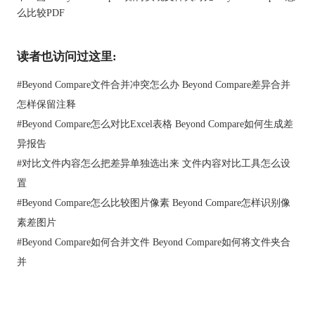
3、这样书签就设置好了，我们可以看到设置书签的行在前端有一
么比较PDF
个小小的数字标识。
读者也访问过这里:
#
Beyond Compare文件合并冲突怎么办 Beyond Compare差异合并
怎样保留注释
#
Beyond Compare怎么对比Excel表格 Beyond Compare如何生成差
异报告
#
对比文件内容怎么把差异单独选出来 文件内容对比工具怎么设
置
图三：查看书签
#
Beyond Compare怎么比较图片像素 Beyond Compare怎样识别像
素差图片
4、设置完成之后，无论我们的代码有多长，在软件中按下
Ctrl+数字，就能快速回到书签所在位置。比如我想回到书签1的
#
Beyond Compare如何合并文件 Beyond Compare如何将文件夹合
位置，那么就按下Ctrl+1快捷键，软件就会自动跳转到书签1的位
并
置了，非常方便精准。
二、Beyond Compare如何处理符号链接
长代码是程序员们都会碰到的，但除了长代码，还有一些特殊文