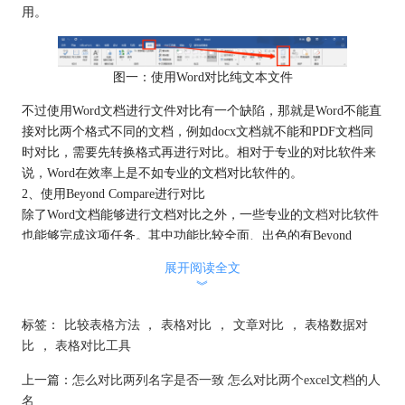
用。
图一：使用Word对比纯文本文件
不过使用Word文档进行文件对比有一个缺陷，那就是Word不能直
接对比两个格式不同的文档，例如docx文档就不能和PDF文档同
时对比，需要先转换格式再进行对比。相对于专业的对比软件来
说，Word在效率上是不如专业的文档对比软件的。
2、使用Beyond Compare进行对比
除了Word文档能够进行文档对比之外，一些专业的
文档对比
软件
也能够完成这项任务。其中功能比较全面、出色的有Beyond
Compare这款软件，作为一款专业的文档对比软件，Beyond
展开阅读全文
Compare能够完成大多数文件的对比，并且支持不同格式的文档
︾
同时对比，省去了转换的步骤，相比传统的对比方法来说更加高
效，并且在准确度方面，Beyond Compare的对比结果也同样十分
标签：
比较表格方法
，
表格对比
，
文章对比
，
表格数据对
精准，能够很好地符合我们日常对比文件的需求。
比
，
表格对比工具
上一篇：
怎么对比两列名字是否一致 怎么对比两个excel文档的人
名