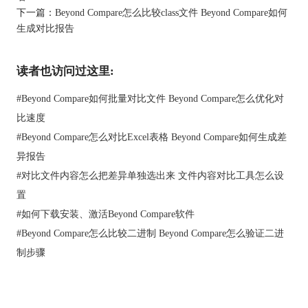
下一篇：
Beyond Compare怎么比较class文件 Beyond Compare如何
生成对比报告
读者也访问过这里:
图二：Beyond Compare软件主界面
#
Beyond Compare如何批量对比文件 Beyond Compare怎么优化对
二、怎么对比两个表格中的相同数据
比速度
我们在日常的对比工作中，通常会接触到表格类型的文件，表格
#
Beyond Compare怎么对比Excel表格 Beyond Compare如何生成差
类型的文件和纯文本文件的区别在于，他要求我们对比的精度更
异报告
高，相对纯文本文件来说，表格文件的对比难度更高。因此我建
#
对比文件内容怎么把差异单独选出来 文件内容对比工具怎么设
议如果需要进行表格数据对比的话，还是使用专业的对比工具，
置
例如上文提到的Beyond Compare。接下来我就向大家展示一下如
何使用Beyond Compare对比两个表格中的相同数据。
#
如何下载安装、激活Beyond Compare软件
1、在Beyond Compare软件界面点击“表格比较”选项，进入表格对
#
Beyond Compare怎么比较二进制 Beyond Compare怎么验证二进
比界面。
制步骤