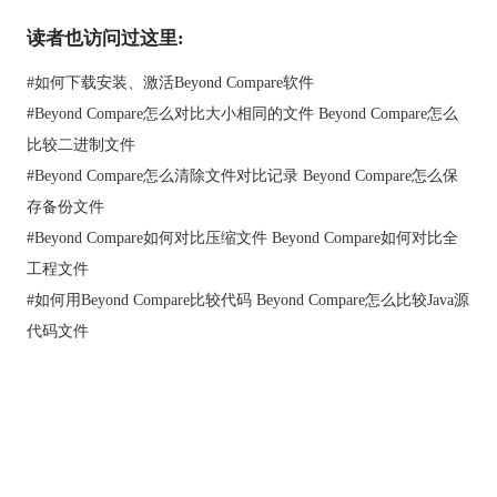
读者也访问过这里:
#
如何下载安装、激活Beyond Compare软件
#
Beyond Compare怎么对比大小相同的文件 Beyond Compare怎么
比较二进制文件
#
Beyond Compare怎么清除文件对比记录 Beyond Compare怎么保
Beyond Compare子文件夹比较会话界面
存备份文件
以上就是介绍Beyond Compare怎么在新窗口比较子文件夹方法，
步骤简单易懂很容易操作，这些技巧也只是一点点，如果想要了
#
Beyond Compare如何对比压缩文件 Beyond Compare如何对比全
解更多的关于Beyond Compare的使用技巧，可参考教程
Beyond
工程文件
Compare如何比较文本文档
。
#
如何用Beyond Compare比较代码 Beyond Compare怎么比较Java源
代码文件
首页
|
产品
|
下载
|
购买
|
教程
|
站点地图
关于我们
软件使用须知