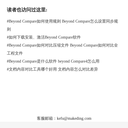
读者也访问过这里:
Beyond Compare文本合并输出窗格图例
在上述的文章中，详细的讲解了在使用Beyond Compare软件进行
#
Beyond Compare如何使用规则 Beyond Compare怎么设置同步规
文本合并操作时，可选择的文本编辑方式内容，您可以根据个人
需求，选择合适的文本合并编辑方式。Beyond Compare文本合并
则
会话，可以帮助您将两个版本的内容变更合并，最后生成一个输
#
如何下载安装、激活Beyond Compare软件
出文件。如果您才刚刚接触该款比较神器，对于文本合并会话操
#
Beyond Compare如何对比压缩文件 Beyond Compare如何对比全
作还有很多需要了解和学习的地方，可参考教程：
Beyond
工程文件
Compare文本合并概述
。
#
Beyond Compare是什么软件 beyond Compare4怎么用
#
文档内容对比工具哪个好用 文档内容怎么对比差异
首页
|
产品
|
下载
|
购买
|
教程
|
站点地图
关于我们
软件使用须知
客服邮箱：kefu@makeding.com