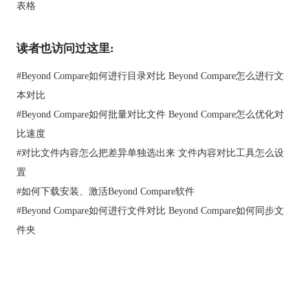
添加好这两个文件夹之后，点击“差别”按钮，软件会开始进行比
表格
较。Beyond Compare会自动分析这两个文件夹之间的差异，并且
将它们的不同之处用颜色进行标注。
读者也访问过这里:
左侧窗口显示的是第一个文件夹的内容，右侧则是第二个文件夹
的内容。你可以使用不同的视图方式来查看它们的差异。比如，
#
Beyond Compare如何进行目录对比 Beyond Compare怎么进行文
你可以通过比较文件大小和日期来查找不同之处。
本对比
#
Beyond Compare如何批量对比文件 Beyond Compare怎么优化对
比速度
#
对比文件内容怎么把差异单独选出来 文件内容对比工具怎么设
置
#
如何下载安装、激活Beyond Compare软件
#
Beyond Compare如何进行文件对比 Beyond Compare如何同步文
件夹
图三：文件对比
如果你发现两个文件之间的差异并不是你所期望的，你可以使用
编辑工具条上的工具来修改它们。比如，你可以直接删除、替换
或者重命名其中一个文件。