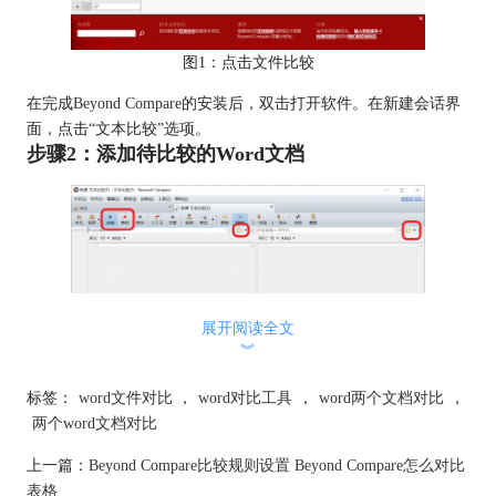
图1：点击文件比较
在完成
Beyond Compare
的安装后，双击打开软件。在新建会话界
面，点击“文本比较”选项。
步骤2：添加待比较的Word文档
展开阅读全文
︾
图2：输入对比文件
标签：
word文件对比
，
word对比工具
，
word两个文档对比
，
两个word文档对比
在左侧的文件夹浏览器中，首先选择第一篇需要对比的Word文
档，然后在右侧同样添加第二篇文档。我们能通过点击“全部”来
上一篇：
Beyond Compare比较规则设置 Beyond Compare怎么对比
显示全部文件内容，或者点击“差别”来仅显示有差异的部分。
表格