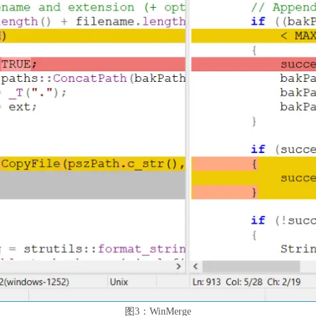
图3：WinMerge