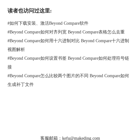
读者也访问过这里:
#
如何下载安装、激活Beyond Compare软件
#
Beyond Compare如何对齐列宽 Beyond Compare表格怎么去重
图3：添加对比文件界面
#
Beyond Compare如何用十六进制对比 Beyond Compare十六进制
在MP3比较界面，单击“文件夹”图标，在弹窗找到待对比的音频
视图解析
文件，选中并打开，此时工作台界面将显示该音频文件的详细信
#
Beyond Compare如何设置书签 Beyond Compare如何处理符号链
息，如艺术家、音乐流派、轨道数量等。同样，单击右侧图3-
接
1“文件夹”图标，选中并打开音频文件，可成功添加比较文件（如
#
Beyond Compare怎么比较两个图片的不同 Beyond Compare如何
图4）。
生成补丁文件
首页
|
产品
|
下载
|
购买
|
教程
|
站点地图
关于我们
软件使用须知
客服邮箱：kefu@makeding.com