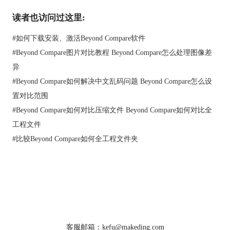
第三步：文本比较。点击“文本比较”之后，可以看到文本比较的
读者也访问过这里:
页面，先点击左边空白，在左上角点击“文件”，选择文本，再点
击右边空白，在左上角点击“文件”，选择要比较的文本。文本对
#
如何下载安装、激活Beyond Compare软件
比是逐个一一对比，只有文本的内容与位置相匹配才能显示黑
#
Beyond Compare图片对比教程 Beyond Compare怎么处理图像差
色，否则显示的是红色。系统会马上显示出结果，从图上可以看
到，两份文档内容之间的区别都以红色和黑色两种颜色全部标注
异
起来了。
#
Beyond Compare如何解决中文乱码问题 Beyond Compare怎么设
置对比范围
#
Beyond Compare如何对比压缩文件 Beyond Compare如何对比全
工程文件
#
比较Beyond Compare如何全工程文件夹
首页
|
产品
|
下载
|
购买
|
教程
|
站点地图
图3：文本比较
关于我们
软件使用须知
在比较界面还有其他的命令可以使用，比如点击“相同”可以看到
客服邮箱：kefu@makeding.com